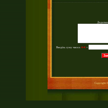
Додатко
Введіть суму чисел:
4+6
=
Copyright © 