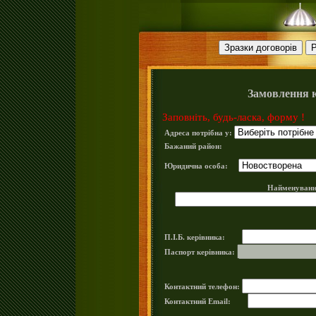
Замовлення 
Заповніть, будь-ласка, форму !
Адреса потрібна у:
Бажаний район:
Юридична особа:
Найменуванн
П.І.Б. керівника:
Паспорт керівника:
Контактний телефон:
Контактний Email: