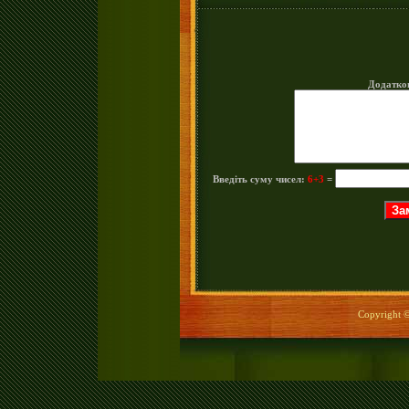
Додатко
Введіть суму чисел:
6+3
=
Copyright © 