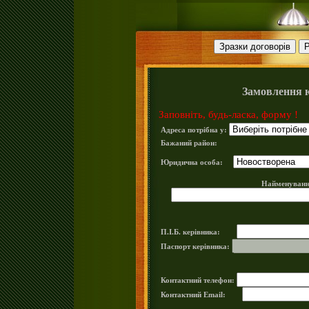
Замовлення 
Заповніть, будь-ласка, форму !
Адреса потрібна у:
Бажаний район:
Юридична особа:
Найменуванн
П.І.Б. керівника:
Паспорт керівника:
Контактний телефон:
Контактний Email: