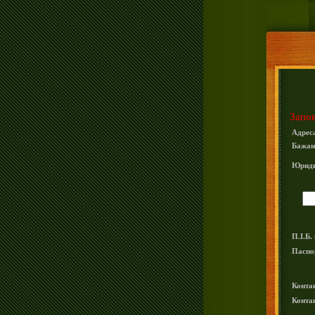
Запов
Адреса
Бажан
Юриди
П.І.Б.
Паспо
Конта
Конта