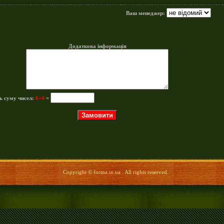
Ваш менеджер:
Додаткова інформація
ь суму чисел:
6+4
=
Copyright © forma.in.ua . All rights reserved.