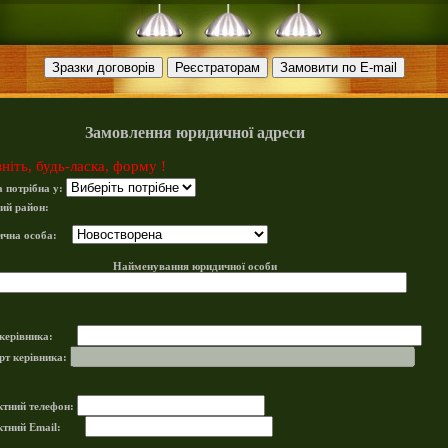
Замовлення юридичної адреси
ніть, будь-ласка, форму !
 потрібна у:
ий район:
чна особа:
Найменування юридичної особи
 керівника:
рт керівника:
ктний телефон:
ктний Email: