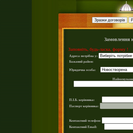
Замовлення 
Заповніть, будь-ласка, форму !
Адреса потрібна у:
Бажаний район:
Юридична особа:
Найменуванн
П.І.Б. керівника:
Паспорт керівника:
Контактний телефон:
Контактний Email: