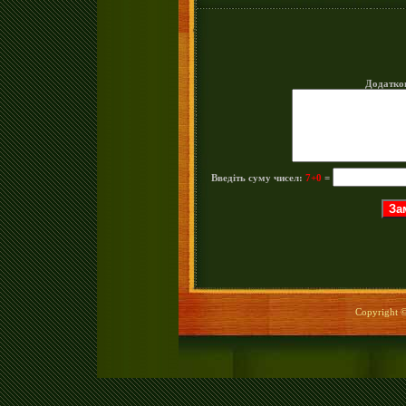
Додатко
Введіть суму чисел:
7+0
=
Copyright © 