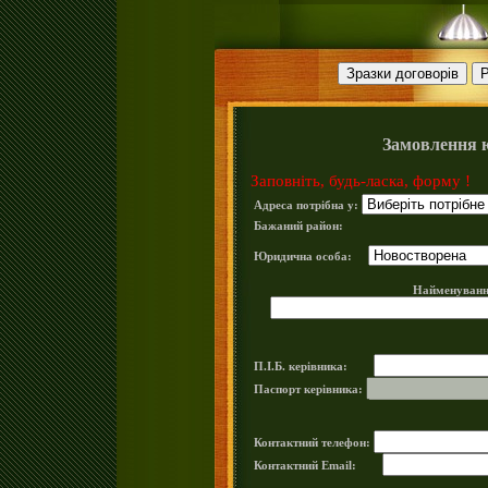
Замовлення 
Заповніть, будь-ласка, форму !
Адреса потрібна у:
Бажаний район:
Юридична особа:
Найменуванн
П.І.Б. керівника:
Паспорт керівника:
Контактний телефон:
Контактний Email: