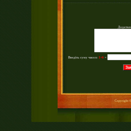
Додатко
Введіть суму чисел:
1+6
=
Copyright © 